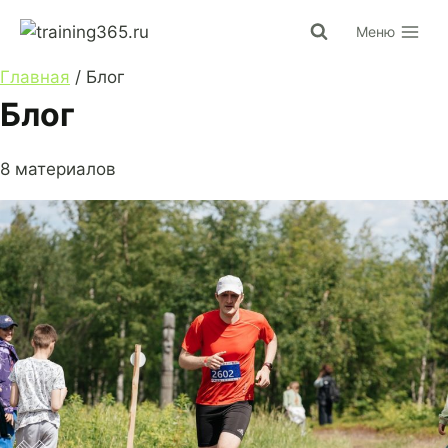
Перейти
Меню
к
содержимому
Главная
/
Блог
Блог
8 материалов