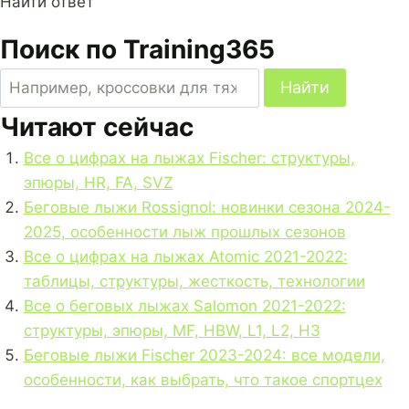
Найти ответ
Поиск по Training365
Поиск
Найти
по
Читают сейчас
сайту
Все о цифрах на лыжах Fischer: структуры,
эпюры, HR, FA, SVZ
Беговые лыжи Rossignol: новинки сезона 2024-
2025, особенности лыж прошлых сезонов
Все о цифрах на лыжах Atomic 2021-2022:
таблицы, структуры, жесткость, технологии
Все о беговых лыжах Salomon 2021-2022:
структуры, эпюры, MF, HBW, L1, L2, H3
Беговые лыжи Fischer 2023-2024: все модели,
особенности, как выбрать, что такое спортцех