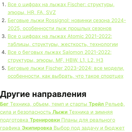
Все о цифрах на лыжах Fischer: структуры,
эпюры, HR, FA, SVZ
Беговые лыжи Rossignol: новинки сезона 2024-
2025, особенности лыж прошлых сезонов
Все о цифрах на лыжах Atomic 2021-2022:
таблицы, структуры, жесткость, технологии
Все о беговых лыжах Salomon 2021-2022:
структуры, эпюры, MF, HBW, L1, L2, H3
Беговые лыжи Fischer 2023-2024: все модели,
особенности, как выбрать, что такое спортцех
Другие направления
Бег
Техника, объем, темп и старты
Трейл
Рельеф,
сила и безопасность
Лыжи
Техника и зимняя
подготовка
Тренировки
Планы для реального
графика
Экипировка
Выбор под задачу и бюджет