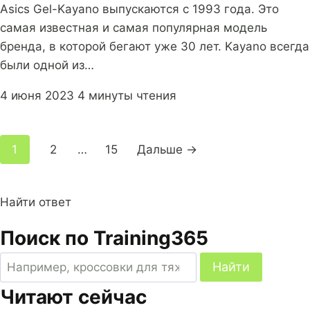
Asics Gel-Kayano выпускаются с 1993 года. Это
самая известная и самая популярная модель
бренда, в которой бегают уже 30 лет. Kayano всегда
были одной из…
4 июня 2023
4 минуты чтения
Навигация
1
2
…
15
Дальше →
по
страницам
Найти ответ
Поиск по Training365
Поиск
Найти
по
Читают сейчас
сайту