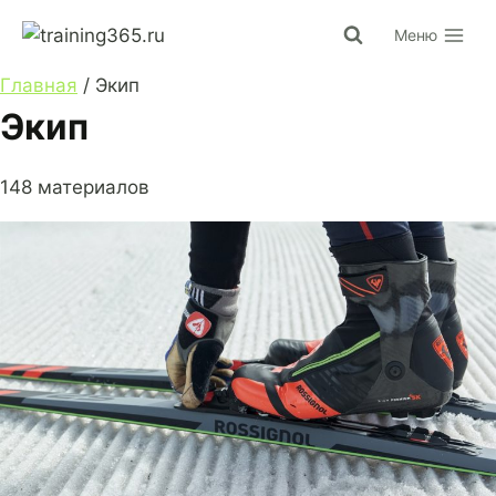
Перейти
Меню
к
содержимому
Главная
/
Экип
Экип
148 материалов