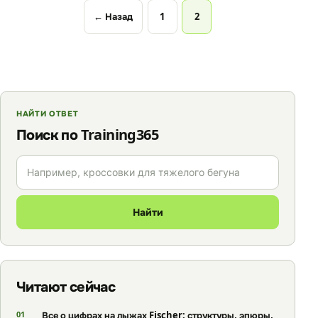
Навигация
← Назад
1
2
по
страницам
НАЙТИ ОТВЕТ
Поиск по Training365
Поиск
по
сайту
Найти
Читают сейчас
Все о цифрах на лыжах Fischer: структуры, эпюры,