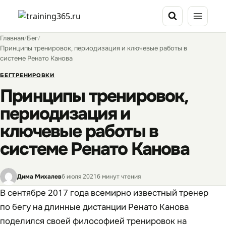
Перейти
к
содержимому
Главная
/
Бег
/
Принципы тренировок, периодизация и ключевые работы в
системе Ренато Канова
БЕГ
ТРЕНИРОВКИ
Принципы тренировок,
периодизация и
ключевые работы в
системе Ренато Канова
Дима Михалев
6 июля 2021
6 минут чтения
В сентябре 2017 года всемирно известный тренер
по бегу на длинные дистанции Ренато Канова
поделился своей философией тренировок на