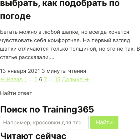
выбрать, как подобрать по
погоде
Бегать можно в любой шапке, но всегда хочется
чувствовать себя комфортнее. На первый взгляд
шапки отличаются только толщиной, но это не так. В
статье рассказали,…
13 января 2021
3 минуты чтения
Навигация
← Назад
1
…
5
6
7
…
15
Дальше →
по
Найти ответ
страницам
Поиск по Training365
Поиск
Найти
по
Читают сейчас
сайту