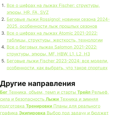
Все о цифрах на лыжах Fischer: структуры,
эпюры, HR, FA, SVZ
Беговые лыжи Rossignol: новинки сезона 2024-
2025, особенности лыж прошлых сезонов
Все о цифрах на лыжах Atomic 2021-2022:
таблицы, структуры, жесткость, технологии
Все о беговых лыжах Salomon 2021-2022:
структуры, эпюры, MF, HBW, L1, L2, H3
Беговые лыжи Fischer 2023-2024: все модели,
особенности, как выбрать, что такое спортцех
Другие направления
Бег
Техника, объем, темп и старты
Трейл
Рельеф,
сила и безопасность
Лыжи
Техника и зимняя
подготовка
Тренировки
Планы для реального
графика
Экипировка
Выбор под задачу и бюджет