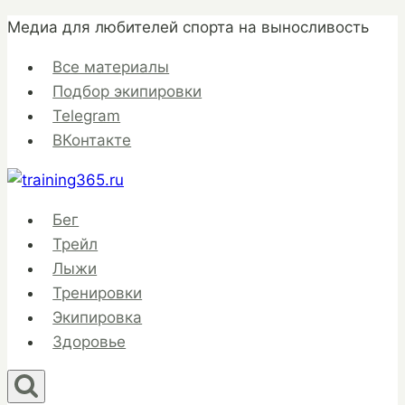
Перейти
Медиа для любителей спорта на выносливость
к
Все материалы
содержимому
Подбор экипировки
Telegram
ВКонтакте
Бег
Трейл
Лыжи
Тренировки
Экипировка
Здоровье