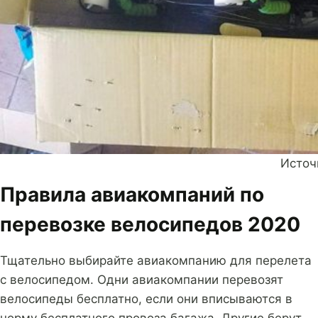
Источн
Правила авиакомпаний по
перевозке велосипедов 2020
Тщательно выбирайте авиакомпанию для перелета
с велосипедом. Одни авиакомпании перевозят
велосипеды бесплатно, если они вписываются в
норму бесплатного провоза багажа. Другие берут