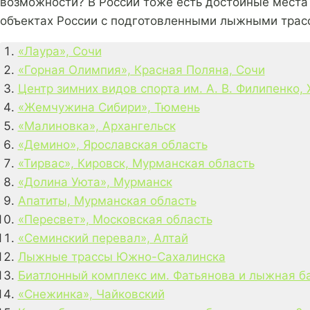
возможности? В России тоже есть достойные места 
объектах России с подготовленными лыжными трас
«Лаура», Сочи
«Горная Олимпия», Красная Поляна, Сочи
Центр зимних видов спорта им. А. В. Филипенко,
«Жемчужина Сибири», Тюмень
«Малиновка», Архангельск
«Демино», Ярославская область
«Тирвас», Кировск, Мурманская область
«Долина Уюта», Мурманск
Апатиты, Мурманская область
«Пересвет», Московская область
«Семинский перевал», Алтай
Лыжные трассы Южно-Сахалинска
Биатлонный комплекс им. Фатьянова и лыжная ба
«Снежинка», Чайковский