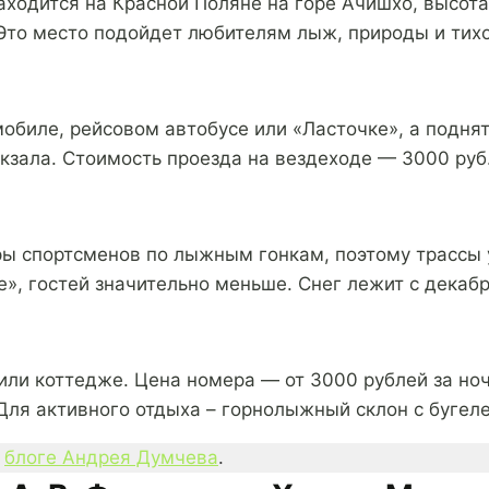
аходится на Красной Поляне на горе Ачишхо, высот
Это место подойдет любителям лыж, природы и тихо
обиле, рейсовом автобусе или «Ласточке», а подня
окзала. Стоимость проезда на вездеходе — 3000 руб
ы спортсменов по лыжным гонкам, поэтому трассы 
е», гостей значительно меньше. Снег лежит с декабр
ли коттедже. Цена номера — от 3000 рублей за ночь
 Для активного отдыха – горнолыжный склон с бугел
в
блоге Андрея Думчева
.