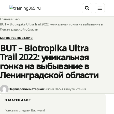
Перейти
к
содержимому
Главная
/
Бег
/
BUT – Biotropika Ultra Trail 2022: уникальная гонка на выбывание в
Ленинградской области
БЕГ
СОРЕВНОВАНИЯ
BUT – Biotropika Ultra
Trail 2022: уникальная
гонка на выбывание в
Ленинградской области
Партнерский материал
6 июня 2022
4 минуты чтения
В МАТЕРИАЛЕ
Гонка по следам Backyard