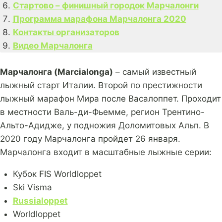
Стартово – финишный городок Марчалонги
Программа марафона Марчалонга 2020
Контакты организаторов
Видео Марчалонга
Марчалонга (Marcialonga)
– самый известный
лыжный старт Италии. Второй по престижности
лыжный марафон Мира после Васалоппет. Проходит
в местности Валь-ди-Фьемме, регион Трентино-
Альто-Адидже, у подножия Доломитовых Альп. В
2020 году Марчалонга пройдет 26 января.
Марчалонга входит в масштабные лыжные серии:
Кубок FIS Worldloppet
Ski Visma
Russialoppet
Worldloppet