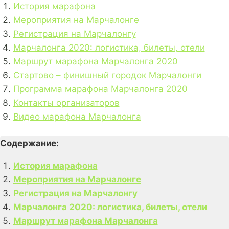
История марафона
Мероприятия на Марчалонге
Регистрация на Марчалонгу
Марчалонга 2020: логистика, билеты, отели
Маршрут марафона Марчалонга 2020
Стартово – финишный городок Марчалонги
Программа марафона Марчалонга 2020
Контакты организаторов
Видео марафона Марчалонга
Содержание:
История марафона
Мероприятия на Марчалонге
Регистрация на Марчалонгу
Марчалонга 2020: логистика, билеты, отели
Маршрут марафона Марчалонга