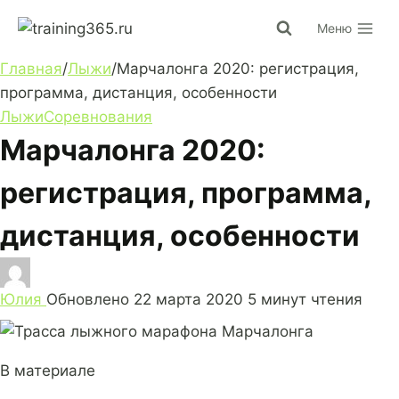
Перейти
Меню
к
содержимому
Главная
/
Лыжи
/
Марчалонга 2020: регистрация,
программа, дистанция, особенности
Лыжи
Соревнования
Марчалонга 2020:
регистрация, программа,
дистанция, особенности
Юлия
Обновлено
22 марта 2020
5 минут чтения
В материале