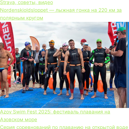
Strava, советы, видео
Nordenskioldsloppet — лыжная гонка на 220 км за
полярным кругом
Azov Swim Fest 2025: фестиваль плавания на
Азовском море
Серия соревнований по плаванию на открытой воде