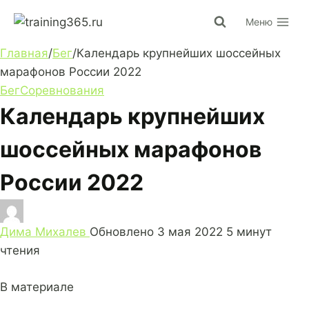
Перейти
Меню
к
содержимому
Главная
/
Бег
/
Календарь крупнейших шоссейных
марафонов России 2022
Бег
Соревнования
Календарь крупнейших
шоссейных марафонов
России 2022
Дима Михалев
Обновлено
3 мая 2022
5 минут
чтения
В материале