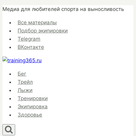
Перейти
Медиа для любителей спорта на выносливость
к
Все материалы
содержимому
Подбор экипировки
Telegram
ВКонтакте
Бег
Трейл
Лыжи
Тренировки
Экипировка
Здоровье