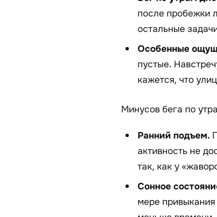
после пробежки л
остальные задачи
Особенные ощущ
пустые. Навстреч
кажется, что ули
Минусов бега по утр
Ранний подъем.
П
активность не до
так, как у «жавор
Сонное состояни
мере привыкания 
меньше времени.