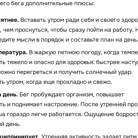
него бега дополнительные плюсы:
ятнее.
Вставать утром ради себя и своего здоро
, чем проснуться, чтобы сразу пойти на работу. 
едите мысли в порядок и составьте план на день
пература.
В жаркую летнюю погоду, когда темпе
ать тяжело и опасно для здоровья: быстрее наст
ожно перегреться и получить солнечный удар.
ь утром, когда еще прохладно и свежо.
 день.
Бег пробуждает организм, повышает
ь и поднимает настроение. После утренней пр
а гораздо легче работается. Ощущение бодрос
й день.
сциплинирует.
Утренняя активность задает ритм 