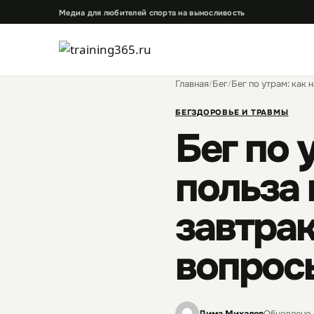
Перейти
Медиа для любителей спорта на выносливость
к
содержимому
Главная
/
Бег
/
Бег по утрам: как 
БЕГ
ЗДОРОВЬЕ И ТРАВМЫ
Бег по 
польза 
завтрак
вопрос
Дима Михалев
Обновлено