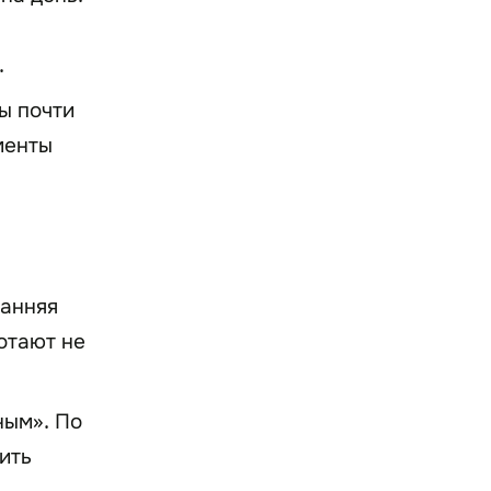
.
ы почти
менты
ранняя
отают не
ным». По
ить