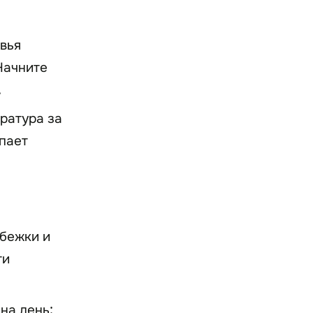
вья
Начните
.
ратура за
упает
обежки и
ти
на день: