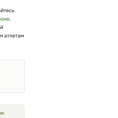
айтесь
зоне
.
ой
ым атлетам
ках