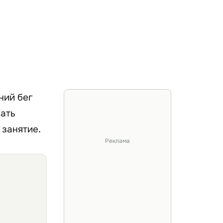
ний бег
гать
 занятие.
Реклама