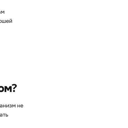
ам
рошей
ром?
анизм не
ать