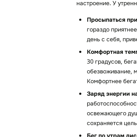
настроение. У утрен
Просыпаться при
гораздо приятнее
день с себя, прив
Комфортная тем
30 градусов, бег
обезвоживание, м
Комфортнее бегат
Заряд энергии на
работоспособност
освежающего душ
сохраняется целы
Бег по утрам ди