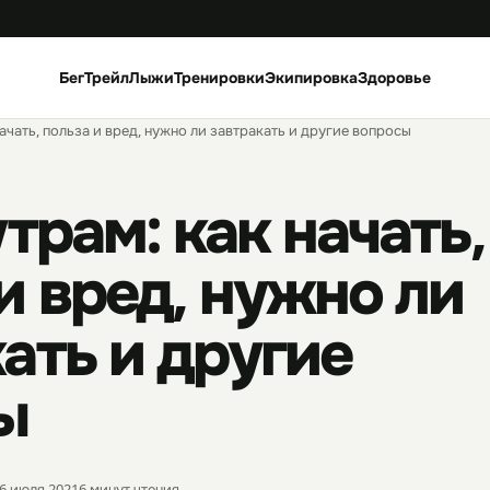
Бег
Трейл
Лыжи
Тренировки
Экипировка
Здоровье
начать, польза и вред, нужно ли завтракать и другие вопросы
утрам: как начать,
и вред, нужно ли
ать и другие
ы
6 июля 2021
6 минут чтения