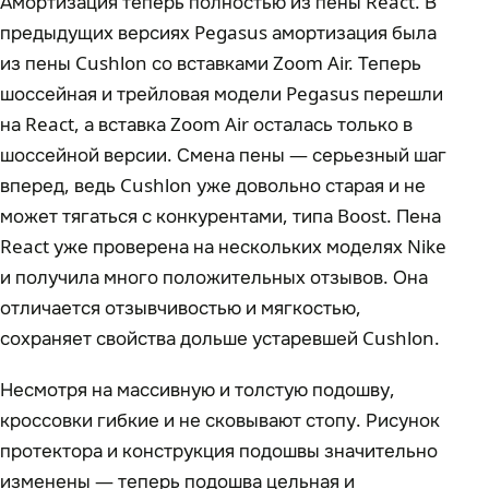
Амортизация теперь полностью из пены React. В
предыдущих версиях Pegasus амортизация была
из пены Cushlon со вставками Zoom Air. Теперь
шоссейная и трейловая модели Pegasus перешли
на React, а вставка Zoom Air осталась только в
шоссейной версии. Смена пены — серьезный шаг
вперед, ведь Cushlon уже довольно старая и не
может тягаться с конкурентами, типа Boost. Пена
React уже проверена на нескольких моделях Nike
и получила много положительных отзывов. Она
отличается отзывчивостью и мягкостью,
сохраняет свойства дольше устаревшей Cushlon.
Несмотря на массивную и толстую подошву,
кроссовки гибкие и не сковывают стопу. Рисунок
протектора и конструкция подошвы значительно
изменены — теперь подошва цельная и