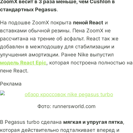
ZoomX весит в 3 раза меньше, чем Cushlon в
стандартных Pegasus
.
На подошве ZoomX покрыта
пеной React
и
вставками обычной резины. Пена ZoomX не
рассчитана на трение об асфальт. React так же
добавлен в межподошву для стабилизации и
улучшения амортизции. Ранее Nike выпустил
модель React Epic
, которая построена полностью на
пене React.
Реклама
Фото: runnersworld.com
В Pegasus turbo сделана
мягкая и упругая пятка
,
которая действительно подталкивает вперед и